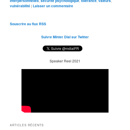
interpersonnelles
,
sécurité psychologique
,
tolérance
,
valeurs
,
vulnérabilité
|
Laisser un commentaire
Souscrire au flux RSS
Suivre Minter Dial sur Twitter
Speaker Reel 2021
ARTICLES RÉCENTS