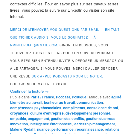
contextes difficiles. Pour en savoir plus sur ses travaux et ses
livres, vous pouvez la suivre sur LinkedIn ou visiter son site
internet.
MERCI DE M’ENVOYER VOS QUESTIONS PAR EMAIL — EN TANT
QUE FICHIER AUDIO SI VOUS LE SOUHAITEZ — À
NMINTERDIAL@GMAIL.COM.
SINON, EN DESSOUS, VOUS
TROUVEREZ TOUS LES LIENS POUR UN SUIVI DU PODCAST.
VOUS ÊTES BIEN ENTENDU INVITÉ À DÉPOSER UN MESSAGE OU
À LE PARTAGER. SI VOUS POUVEZ, MERCI D’ALLER DÉPOSER
UNE REVUE
SUR APPLE PODCASTS POUR LE NOTER.
POUR JOINDRE MALENE RYDAHL
Continuer la lecture
→
Publié dans
Paris / France
,
Podcast
,
Politique
|
Marqué avec
agilité
,
bien-être au travail
,
bonheur au travail
,
communication
,
compétences psychosociales
,
compliments
,
conscience de soi
,
croyances
,
culture d'entreprise
,
développement personnel
,
empathie
,
engagement
,
gestion des conflits
,
gestion du stress
,
innovation
,
intelligence émotionnelle
,
leadership management
,
Malene Rydahl
,
nuance
,
performance
,
reconnaissance
,
relations