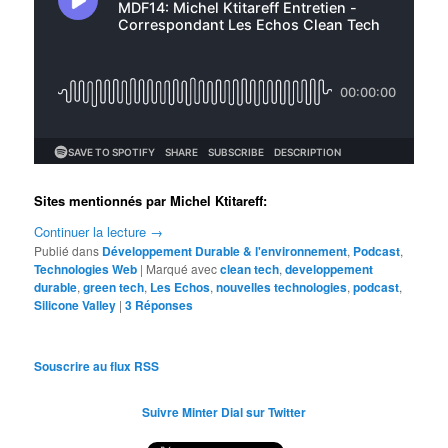
Sites mentionnés par Michel Ktitareff:
Continuer la lecture
→
Publié dans
Développement Durable & l'environnement
,
Podcast
,
Technologies Web
|
Marqué avec
clean tech
,
developpement
durable
,
green tech
,
Les Echos
,
nouvelles technologies
,
podcast
,
Silicone Valley
|
3
Réponses
Souscrire au flux RSS
Suivre Minter Dial sur Twitter