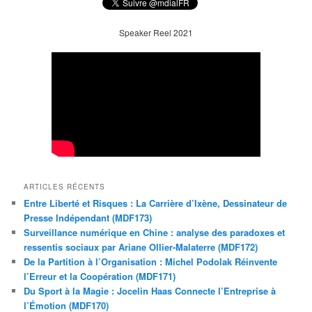
Speaker Reel 2021
ARTICLES RÉCENTS
Entre Liberté et Risques : La Carrière d’Ixène, Dessinateur de
Presse Indépendant (MDF173)
Surveillance numérique en Chine : analyse des paradoxes et
ressentis sociaux par Ariane Ollier-Malaterre (MDF172)
De la Partition à l’Organisation : Michel Podolak Réinvente
l’Erreur et la Coopération (MDF171)
Du Sport à la Magie : Jocelin Haas Connecte l’Entreprise à
l’Émotion (MDF170)