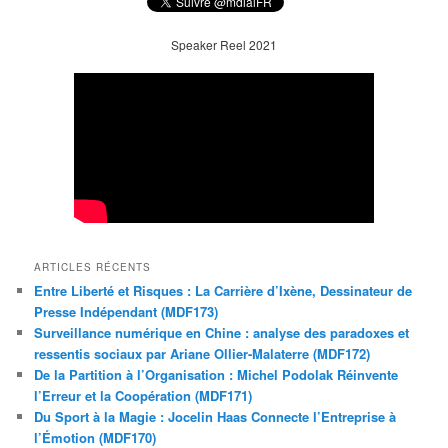
Speaker Reel 2021
ARTICLES RÉCENTS
Entre Liberté et Risques : La Carrière d’Ixène, Dessinateur de
Presse Indépendant (MDF173)
Surveillance numérique en Chine : analyse des paradoxes et
ressentis sociaux par Ariane Ollier-Malaterre (MDF172)
De la Partition à l’Organisation : Michel Podolak Réinvente
l’Erreur et la Coopération (MDF171)
Du Sport à la Magie : Jocelin Haas Connecte l’Entreprise à
l’Émotion (MDF170)