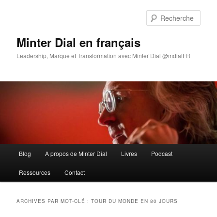
Aller
Aller
au
au
Rech
contenu
contenu
principal
secondaire
Minter Dial en français
Leadership, Marque et Transformation avec Minter Dial @mdialFR
Menu
Blog
A propos de Minter Dial
Livres
Podcast
principal
Ressources
Contact
ARCHIVES PAR MOT-CLÉ :
TOUR DU MONDE EN 80 JOURS