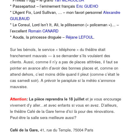
*
Passepartout
– l’eminement français
Eric GUEHO
*
L’Agent Fix, Lord Sullivan, …
– mon favori personnel
Alexandre
GUILBAUD
*
Le Consul, Lord Isn’t It, Ali, le pôlissemon (« policeman »)
… –
l’excellent
Romain CANARD
*
Aouda, la princesse droguée –
Réjane LEFOUL
.
Sur les bémols, le service « téléphone » du théâtre était
franchement mauvais — à se demander s’ils voulaient des
clients. Aussi, comme il n’y a pas de places attitrées, il faut se
pointer en avance afin d’avoir des bonnes places et, comme on
attend dehors, c’est moins drôle quand il pleut (comme c’était le
cas samedi soir). A prévoir le parapluie si la météo s’annonce
mauvaise.
Attention
:
La pièce reprendra le 18 juillet
et je vous encourage
vivement d’y aller…et avec enfants si vous en avez. D’ailleurs,
le théâtre Café de la Gare ferme d’ici là pour des rénovations.
Peut-être la salle sera meilleure aussi?
Café de la Gare,
41, rue du Temple, 75004 Paris