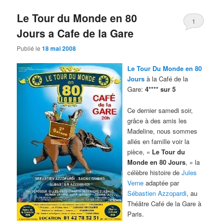
Le Tour du Monde en 80
1
Jours a Cafe de la Gare
Publié le
18 mai 2008
Le Tour Du Monde en 80
Jours
à la Café de la
Gare:
4**** sur 5
Ce dernier samedi soir,
grâce à des amis les
Madeline, nous sommes
allés en famille voir la
pièce, «
Le Tour du
Monde en 80 Jours
, » la
célèbre histoire de
Jules
Verne
adaptée par
Sébastien Azzopardi
, au
Théâtre Café de la Gare à
Paris.