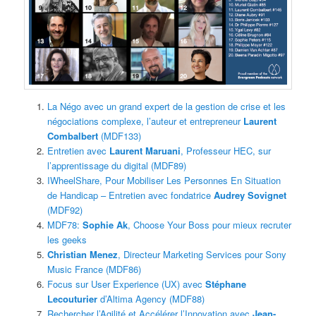
La Négo avec un grand expert de la gestion de crise et les
négociations complexe, l’auteur et entrepreneur
Laurent
Combalbert
(MDF133)
Entretien avec
Laurent Maruani
, Professeur HEC, sur
l’apprentissage du digital (MDF89)
IWheelShare, Pour Mobiliser Les Personnes En Situation
de Handicap – Entretien avec fondatrice
Audrey Sovignet
(MDF92)
MDF78:
Sophie Ak
, Choose Your Boss pour mieux recruter
les geeks
Christian Menez
, Directeur Marketing Services pour Sony
Music France (MDF86)
Focus sur User Experience (UX) avec
Stéphane
Lecouturier
d’Altima Agency (MDF88)
Rechercher l’Agilité et Accélérer l’Innovation avec
Jean-