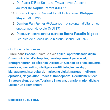
Du Plaisir D’Être Soi … au Travail, avec Auteur et
Journaliste
Sophie Peters
(MDF115)
Sous le Capot du Nouvel Esprit Public avec
Philippe
Meyer
(MDF122)
Damien Van Achter
@Davanac – enseignant digital et tech
spotter pour Netexplo (MDF87)
Découvrir l’entrepreneur culinaire
Beena Paradin Migotto
–
Les clés de succès de la marque Beendi (MDF97)
Continuer la lecture
→
Publié dans
Podcast
|
Marqué avec
agilité
,
Apprentissage digital
,
Communication d’entreprise
,
développement personnel
,
Entrepreneuriat
,
Expérience utilisateur
,
Gestion de crise
,
Industrie
musicale
,
innovation
,
intelligence artificielle
,
leadership
,
Management interculturel
,
marketing digital
,
marque
,
meilleurs
episodes
,
Négociation
,
Podcast francophone
,
Recrutement tech
,
Stratégie d’entreprise
,
Tourisme innovant
,
transformation digitale
|
Laisser un commentaire
Souscrire au flux RSS