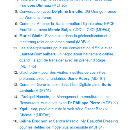
Francois Dhinaux
(MDF90)
Conversation avec
Delphine Ernotte
, DG Orange France
au Women’s Forum
Comment Amener la Transformation Digitale chez BPCE
EuroTitres, avec
Merete Buljo
, CDO et CXO (MDF94)
Muriel Glatin
, Spécialiste dans la géolocalisation et le
marketing relationnel cross-canal (MDF85)
Les enseignements pour une conversation difficile avec
Laurent Combalbert
, un négociateur hautement calibre,
quand il s’agit de transiger avec un preneur d’otage
(MDF145)
Gladtrotter – pour des visites insolites de vos villes
préférées avec la fondatrice
Diane Aubry
(MDF91)
Comment Gérer le Luxe dans l’Ère Digitale avec
Boris
Janicek
(MDF103)
L’Archipel Humain, Le Management Interculturel et les
Ressources Humaines avec
Dr Philippe Pierre
(MDF127)
Ygal Levy
, producteur de la web série Oscar Bac+5
Chômeur (MDF82)
Céline Brugnon
et Sandra Mascio: My Beautiful Dressing
pour les défilés de mode plus accessible (MDF84)