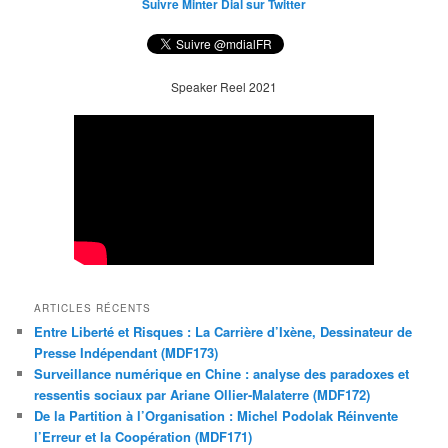
Suivre Minter Dial sur Twitter
Speaker Reel 2021
ARTICLES RÉCENTS
Entre Liberté et Risques : La Carrière d’Ixène, Dessinateur de
Presse Indépendant (MDF173)
Surveillance numérique en Chine : analyse des paradoxes et
ressentis sociaux par Ariane Ollier-Malaterre (MDF172)
De la Partition à l’Organisation : Michel Podolak Réinvente
l’Erreur et la Coopération (MDF171)