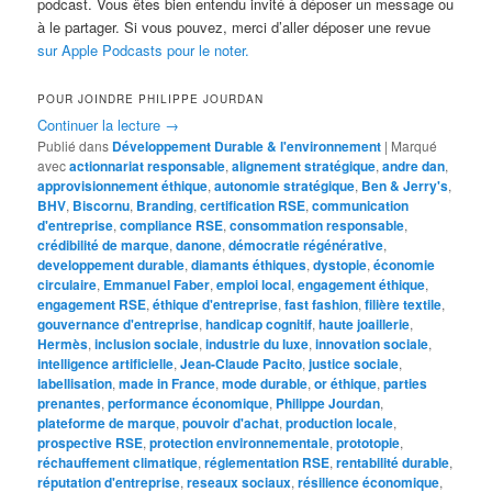
podcast. Vous êtes bien entendu invité à déposer un message ou
à le partager. Si vous pouvez, merci d’aller déposer une revue
sur Apple Podcasts pour le noter.
POUR JOINDRE PHILIPPE JOURDAN
Continuer la lecture
→
Publié dans
Développement Durable & l'environnement
|
Marqué
avec
actionnariat responsable
,
alignement stratégique
,
andre dan
,
approvisionnement éthique
,
autonomie stratégique
,
Ben & Jerry's
,
BHV
,
Biscornu
,
Branding
,
certification RSE
,
communication
d'entreprise
,
compliance RSE
,
consommation responsable
,
crédibilité de marque
,
danone
,
démocratie régénérative
,
developpement durable
,
diamants éthiques
,
dystopie
,
économie
circulaire
,
Emmanuel Faber
,
emploi local
,
engagement éthique
,
engagement RSE
,
éthique d'entreprise
,
fast fashion
,
filière textile
,
gouvernance d'entreprise
,
handicap cognitif
,
haute joaillerie
,
Hermès
,
inclusion sociale
,
industrie du luxe
,
innovation sociale
,
intelligence artificielle
,
Jean-Claude Pacito
,
justice sociale
,
labellisation
,
made in France
,
mode durable
,
or éthique
,
parties
prenantes
,
performance économique
,
Philippe Jourdan
,
plateforme de marque
,
pouvoir d'achat
,
production locale
,
prospective RSE
,
protection environnementale
,
prototopie
,
réchauffement climatique
,
réglementation RSE
,
rentabilité durable
,
réputation d'entreprise
,
reseaux sociaux
,
résilience économique
,