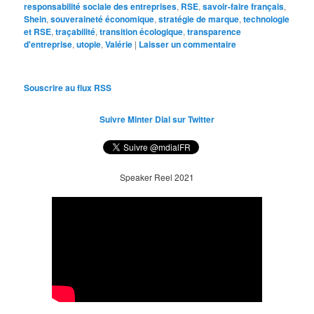
responsabilité sociale des entreprises
,
RSE
,
savoir-faire français
,
Shein
,
souveraineté économique
,
stratégie de marque
,
technologie
et RSE
,
traçabilité
,
transition écologique
,
transparence
d'entreprise
,
utopie
,
Valérie
|
Laisser un commentaire
Souscrire au flux RSS
Suivre Minter Dial sur Twitter
Speaker Reel 2021