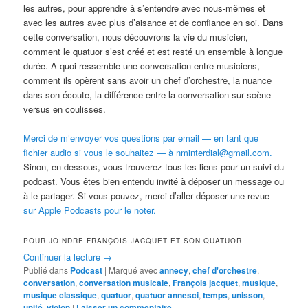
les autres, pour apprendre à s’entendre avec nous-mêmes et
avec les autres avec plus d’aisance et de confiance en soi. Dans
cette conversation, nous découvrons la vie du musicien,
comment le quatuor s’est créé et est resté un ensemble à longue
durée. A quoi ressemble une conversation entre musiciens,
comment ils opèrent sans avoir un chef d’orchestre, la nuance
dans son écoute, la différence entre la conversation sur scène
versus en coulisses.
Merci de m’envoyer vos questions par email — en tant que
fichier audio si vous le souhaitez — à nminterdial@gmail.com.
Sinon, en dessous, vous trouverez tous les liens pour un suivi du
podcast. Vous êtes bien entendu invité à déposer un message ou
à le partager. Si vous pouvez, merci d’aller déposer une revue
sur Apple Podcasts pour le noter.
POUR JOINDRE FRANÇOIS JACQUET ET SON QUATUOR
Continuer la lecture
→
Publié dans
Podcast
|
Marqué avec
annecy
,
chef d'orchestre
,
conversation
,
conversation musicale
,
François jacquet
,
musique
,
musique classique
,
quatuor
,
quatuor annesci
,
temps
,
unisson
,
unité
,
violon
|
Laisser un commentaire