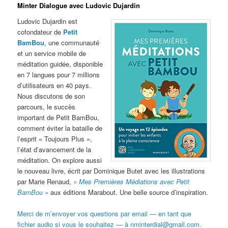
Minter Dialogue avec Ludovic Dujardin
Ludovic Dujardin est
cofondateur de
Petit
BamBou
, une communauté
et un service mobile de
méditation guidée, disponible
en 7 langues pour 7 millions
d’utilisateurs en 40 pays.
Nous discutons de son
parcours, le succès
important de Petit BamBou,
comment éviter la bataille de
l’esprit « Toujours Plus »,
l’état d’avancement de la
méditation. On explore aussi
le nouveau livre, écrit par Dominique Butet avec les illustrations
par Marie Renaud,
« Mes Premières Médiations avec Petit
BamBou »
aux éditions Marabout. Une belle source d’inspiration.
Merci de m’envoyer vos questions par email — en tant que
fichier audio si vous le souhaitez — à nminterdial@gmail.com.