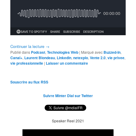
Continuer la lecture
→
Publié dans
Podcast
,
Technologies Web
|
Marqué avec
Buzzed-In
,
Canal+
,
Laurent Blondeau
,
Linkedin
,
netexplo
,
Vente 2.0
,
vie privee
,
vie professionnelle
|
Laisser un commentaire
Souscrire au flux RSS
Suivre Minter Dial sur Twitter
Speaker Reel 2021