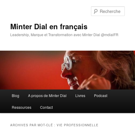
Aller
Aller
au
au
Rech
contenu
contenu
principal
secondaire
Minter Dial en français
Leadership, Marque et Transformation avec Minter Dial @mdialFR
Menu
Blog
A propos de Minter Dial
Livres
Podcast
principal
Ressources
Contact
ARCHIVES PAR MOT-CLÉ :
VIE PROFESSIONNELLE