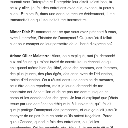
tournait vers l’interprète et l’interprète leur disait «c’est bon, tu
peux y aller, j’ai fait des entretiens avec elle, avance, tu peux y
aller». Et alors là, dans une certaine mesure évidemment, il me
transmettait ce qu’il souhaitait me transmettre.
Minter Dial:
Et comment est-ce que vous avez présenté à vous,
avec l’interprète, l’histoire de l’anonymat? Ou jusqu’où il fallait
aller pour essayer de leur permettre de la liberté d’expression?
Ariane Ollier-Malaterre:
Alors, on a expliqué, moi j’ai demandé
aux collègues qui m’ont invité de construire un échantillon qui
soit quand même bien équilibré, donc des hommes, des femmes,
des plus jeunes, des plus âgés, des gens avec de l’éducation,
moins d’éducation. On a réussi dans une centaine de mesures,
peut-être on en reparlera, mais je leur ai demandé de me
construire cet échantillon et de ne pas me communiquer les
noms et les coordonnées des gens. Je leur ai expliqué que j’étais
tenue par une certification éthique ici à l’université, qu’il fallait
que je protège l’anonymat des personnes, et que ça allait jusqu’à
essayer de ne pas faire en sorte qu’ils soient traçables. Parce
qu’au Canada, quand je fais des entretiens, oui j’ai les
coordonnées, j’ai les courriels, etc. Mais là, je me suis dit qu’il