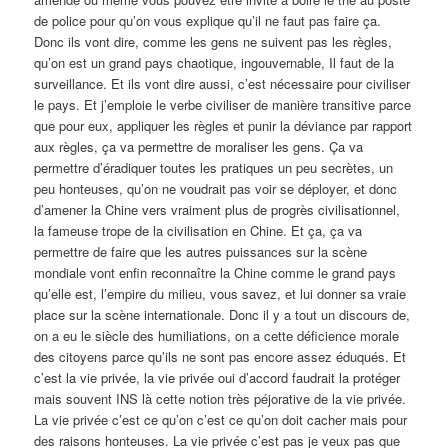
de police pour qu’on vous explique qu’il ne faut pas faire ça.
Donc ils vont dire, comme les gens ne suivent pas les règles,
qu’on est un grand pays chaotique, ingouvernable, Il faut de la
surveillance. Et ils vont dire aussi, c’est nécessaire pour civiliser
le pays. Et j’emploie le verbe civiliser de manière transitive parce
que pour eux, appliquer les règles et punir la déviance par rapport
aux règles, ça va permettre de moraliser les gens. Ça va
permettre d’éradiquer toutes les pratiques un peu secrètes, un
peu honteuses, qu’on ne voudrait pas voir se déployer, et donc
d’amener la Chine vers vraiment plus de progrès civilisationnel,
la fameuse trope de la civilisation en Chine. Et ça, ça va
permettre de faire que les autres puissances sur la scène
mondiale vont enfin reconnaître la Chine comme le grand pays
qu’elle est, l’empire du milieu, vous savez, et lui donner sa vraie
place sur la scène internationale. Donc il y a tout un discours de,
on a eu le siècle des humiliations, on a cette déficience morale
des citoyens parce qu’ils ne sont pas encore assez éduqués. Et
c’est la vie privée, la vie privée oui d’accord faudrait la protéger
mais souvent INS là cette notion très péjorative de la vie privée.
La vie privée c’est ce qu’on c’est ce qu’on doit cacher mais pour
des raisons honteuses. La vie privée c’est pas je veux pas que