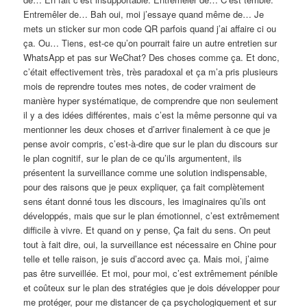
Entremêler de… Bah oui, moi j’essaye quand même de… Je
mets un sticker sur mon code QR parfois quand j’ai affaire ci ou
ça. Ou… Tiens, est-ce qu’on pourrait faire un autre entretien sur
WhatsApp et pas sur WeChat? Des choses comme ça. Et donc,
c’était effectivement très, très paradoxal et ça m’a pris plusieurs
mois de reprendre toutes mes notes, de coder vraiment de
manière hyper systématique, de comprendre que non seulement
il y a des idées différentes, mais c’est la même personne qui va
mentionner les deux choses et d’arriver finalement à ce que je
pense avoir compris, c’est-à-dire que sur le plan du discours sur
le plan cognitif, sur le plan de ce qu’ils argumentent, ils
présentent la surveillance comme une solution indispensable,
pour des raisons que je peux expliquer, ça fait complètement
sens étant donné tous les discours, les imaginaires qu’ils ont
développés, mais que sur le plan émotionnel, c’est extrêmement
difficile à vivre. Et quand on y pense, Ça fait du sens. On peut
tout à fait dire, oui, la surveillance est nécessaire en Chine pour
telle et telle raison, je suis d’accord avec ça. Mais moi, j’aime
pas être surveillée. Et moi, pour moi, c’est extrêmement pénible
et coûteux sur le plan des stratégies que je dois développer pour
me protéger, pour me distancer de ça psychologiquement et sur