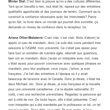
Minter Dial:
C’est bien la preuve qu’on a des cultures différentes.
Tant qu’on travaille à rien, tout était lié, reposé sur des entretiens
qualitatifs approfondis et des journaux de terrain. Comment as-tu
construit la confiance nécessaire avec les interviewés? Parce
qu’en fait, te livrer dans un monde qui pourrait être surveillé, ça
demande un niveau de confiance dans le récepteur, toi.
Ariane Ollier-Malaterre:
C’est clair, c’est clair. Alors d’abord j’ai
appris un peu de mandarin, donc j’ai subi des cours pendant trois
sessions à l’UQAM, mon université. Ce n’était pas assez pour
faire tout un entretien de manière agile, rebondir aux questions,
bien sûr en mandarin, donc j’avais un interprète avec moi, mais
c’était assez pour pouvoir commencer avec quelques phrases en
mandarin, pour leur expliquer, vous voyez, j’arrive, je suis
française. J’ai fait des entretiens à l’époque où il y avait
beaucoup de tensions avec le Canada. Donc je disais, c’était les
deux Michael, etc. Donc je disais, je suis française et je travaille
pour une université canadienne. J’ai la double nationalité. Et
voilà, c’est une recherche universitaire. Regardez la personne qui
est à côté de moi. De toute façon, elle s’était présentée. C’est
mon interprète qui a été mandatée par le professeur un tel, un tel
qui m’a invitée. Donc déjà, ça a aidé. Et puis après, je leur