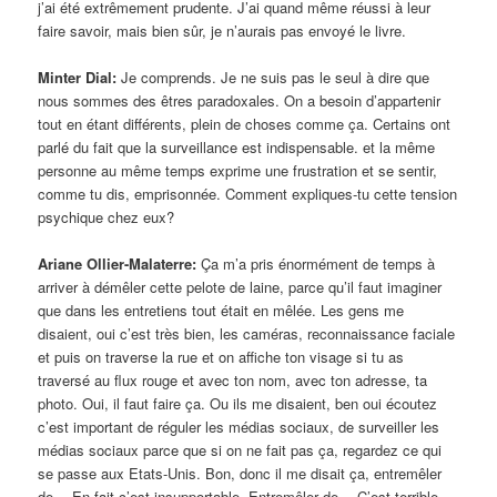
j’ai été extrêmement prudente. J’ai quand même réussi à leur
faire savoir, mais bien sûr, je n’aurais pas envoyé le livre.
Minter Dial:
Je comprends. Je ne suis pas le seul à dire que
nous sommes des êtres paradoxales. On a besoin d’appartenir
tout en étant différents, plein de choses comme ça. Certains ont
parlé du fait que la surveillance est indispensable. et la même
personne au même temps exprime une frustration et se sentir,
comme tu dis, emprisonnée. Comment expliques-tu cette tension
psychique chez eux?
Ariane Ollier-Malaterre:
Ça m’a pris énormément de temps à
arriver à démêler cette pelote de laine, parce qu’il faut imaginer
que dans les entretiens tout était en mêlée. Les gens me
disaient, oui c’est très bien, les caméras, reconnaissance faciale
et puis on traverse la rue et on affiche ton visage si tu as
traversé au flux rouge et avec ton nom, avec ton adresse, ta
photo. Oui, il faut faire ça. Ou ils me disaient, ben oui écoutez
c’est important de réguler les médias sociaux, de surveiller les
médias sociaux parce que si on ne fait pas ça, regardez ce qui
se passe aux Etats-Unis. Bon, donc il me disait ça, entremêler
de… En fait c’est insupportable. Entremêler de… C’est terrible.