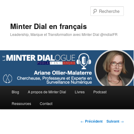
Aller
au
Rech
contenu
principal
Minter Dial en français
Leadership, Marque et Transformation avec Minter Dial @mdialFR
Menu
Blog
A propos de Minter Dial
Livres
Podcast
principal
Ressources
Contact
Navigation
←
Précédent
Suivant
→
des
articles