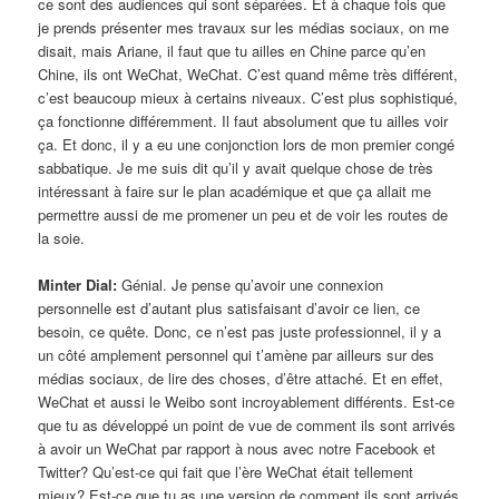
ce sont des audiences qui sont séparées. Et à chaque fois que
je prends présenter mes travaux sur les médias sociaux, on me
disait, mais Ariane, il faut que tu ailles en Chine parce qu’en
Chine, ils ont WeChat, WeChat. C’est quand même très différent,
c’est beaucoup mieux à certains niveaux. C’est plus sophistiqué,
ça fonctionne différemment. Il faut absolument que tu ailles voir
ça. Et donc, il y a eu une conjonction lors de mon premier congé
sabbatique. Je me suis dit qu’il y avait quelque chose de très
intéressant à faire sur le plan académique et que ça allait me
permettre aussi de me promener un peu et de voir les routes de
la soie.
Minter Dial:
Génial. Je pense qu’avoir une connexion
personnelle est d’autant plus satisfaisant d’avoir ce lien, ce
besoin, ce quête. Donc, ce n’est pas juste professionnel, il y a
un côté amplement personnel qui t’amène par ailleurs sur des
médias sociaux, de lire des choses, d’être attaché. Et en effet,
WeChat et aussi le Weibo sont incroyablement différents. Est-ce
que tu as développé un point de vue de comment ils sont arrivés
à avoir un WeChat par rapport à nous avec notre Facebook et
Twitter? Qu’est-ce qui fait que l’ère WeChat était tellement
mieux? Est-ce que tu as une version de comment ils sont arrivés