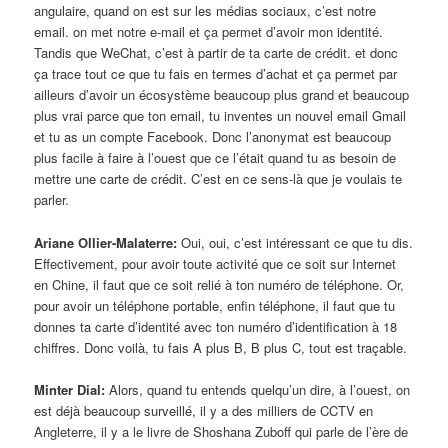
angulaire, quand on est sur les médias sociaux, c’est notre
email. on met notre e-mail et ça permet d’avoir mon identité.
Tandis que WeChat, c’est à partir de ta carte de crédit. et donc
ça trace tout ce que tu fais en termes d’achat et ça permet par
ailleurs d’avoir un écosystème beaucoup plus grand et beaucoup
plus vrai parce que ton email, tu inventes un nouvel email Gmail
et tu as un compte Facebook. Donc l’anonymat est beaucoup
plus facile à faire à l’ouest que ce l’était quand tu as besoin de
mettre une carte de crédit. C’est en ce sens-là que je voulais te
parler.
Ariane Ollier-Malaterre:
Oui, oui, c’est intéressant ce que tu dis.
Effectivement, pour avoir toute activité que ce soit sur Internet
en Chine, il faut que ce soit relié à ton numéro de téléphone. Or,
pour avoir un téléphone portable, enfin téléphone, il faut que tu
donnes ta carte d’identité avec ton numéro d’identification à 18
chiffres. Donc voilà, tu fais A plus B, B plus C, tout est traçable.
Minter Dial:
Alors, quand tu entends quelqu’un dire, à l’ouest, on
est déjà beaucoup surveillé, il y a des milliers de CCTV en
Angleterre, il y a le livre de Shoshana Zuboff qui parle de l’ère de