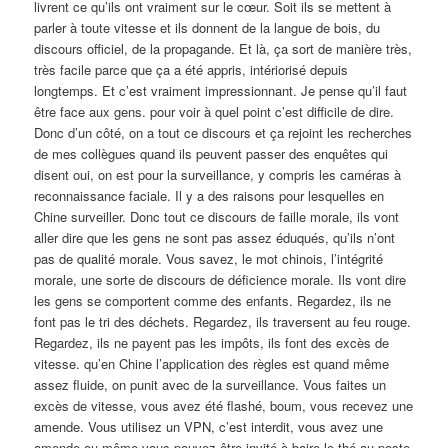
livrent ce qu’ils ont vraiment sur le cœur. Soit ils se mettent à
parler à toute vitesse et ils donnent de la langue de bois, du
discours officiel, de la propagande. Et là, ça sort de manière très,
très facile parce que ça a été appris, intériorisé depuis
longtemps. Et c’est vraiment impressionnant. Je pense qu’il faut
être face aux gens. pour voir à quel point c’est difficile de dire.
Donc d’un côté, on a tout ce discours et ça rejoint les recherches
de mes collègues quand ils peuvent passer des enquêtes qui
disent oui, on est pour la surveillance, y compris les caméras à
reconnaissance faciale. Il y a des raisons pour lesquelles en
Chine surveiller. Donc tout ce discours de faille morale, ils vont
aller dire que les gens ne sont pas assez éduqués, qu’ils n’ont
pas de qualité morale. Vous savez, le mot chinois, l’intégrité
morale, une sorte de discours de déficience morale. Ils vont dire
les gens se comportent comme des enfants. Regardez, ils ne
font pas le tri des déchets. Regardez, ils traversent au feu rouge.
Regardez, ils ne payent pas les impôts, ils font des excès de
vitesse. qu’en Chine l’application des règles est quand même
assez fluide, on punit avec de la surveillance. Vous faites un
excès de vitesse, vous avez été flashé, boum, vous recevez une
amende. Vous utilisez un VPN, c’est interdit, vous avez une
amende ou même vous pouvez être invité à boire le thé au poste