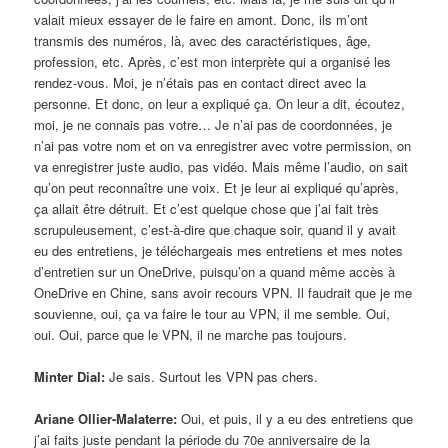
valait mieux essayer de le faire en amont. Donc, ils m’ont
transmis des numéros, là, avec des caractéristiques, âge,
profession, etc. Après, c’est mon interprète qui a organisé les
rendez-vous. Moi, je n’étais pas en contact direct avec la
personne. Et donc, on leur a expliqué ça. On leur a dit, écoutez,
moi, je ne connais pas votre… Je n’ai pas de coordonnées, je
n’ai pas votre nom et on va enregistrer avec votre permission, on
va enregistrer juste audio, pas vidéo. Mais même l’audio, on sait
qu’on peut reconnaître une voix. Et je leur ai expliqué qu’après,
ça allait être détruit. Et c’est quelque chose que j’ai fait très
scrupuleusement, c’est-à-dire que chaque soir, quand il y avait
eu des entretiens, je téléchargeais mes entretiens et mes notes
d’entretien sur un OneDrive, puisqu’on a quand même accès à
OneDrive en Chine, sans avoir recours VPN. Il faudrait que je me
souvienne, oui, ça va faire le tour au VPN, il me semble. Oui,
oui. Oui, parce que le VPN, il ne marche pas toujours.
Minter Dial:
Je sais. Surtout les VPN pas chers.
Ariane Ollier-Malaterre:
Oui, et puis, il y a eu des entretiens que
j’ai faits juste pendant la période du 70e anniversaire de la