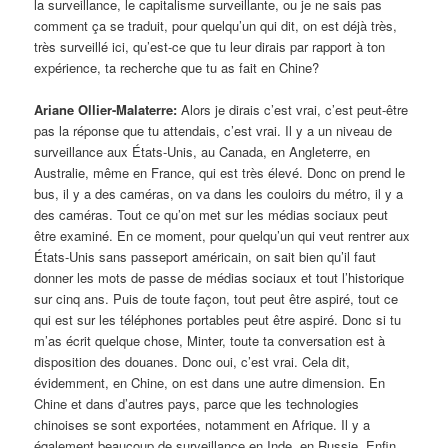
la surveillance, le capitalisme surveillante, ou je ne sais pas
comment ça se traduit, pour quelqu’un qui dit, on est déjà très,
très surveillé ici, qu’est-ce que tu leur dirais par rapport à ton
expérience, ta recherche que tu as fait en Chine?
Ariane Ollier-Malaterre:
Alors je dirais c’est vrai, c’est peut-être
pas la réponse que tu attendais, c’est vrai. Il y a un niveau de
surveillance aux États-Unis, au Canada, en Angleterre, en
Australie, même en France, qui est très élevé. Donc on prend le
bus, il y a des caméras, on va dans les couloirs du métro, il y a
des caméras. Tout ce qu’on met sur les médias sociaux peut
être examiné. En ce moment, pour quelqu’un qui veut rentrer aux
États-Unis sans passeport américain, on sait bien qu’il faut
donner les mots de passe de médias sociaux et tout l’historique
sur cinq ans. Puis de toute façon, tout peut être aspiré, tout ce
qui est sur les téléphones portables peut être aspiré. Donc si tu
m’as écrit quelque chose, Minter, toute ta conversation est à
disposition des douanes. Donc oui, c’est vrai. Cela dit,
évidemment, en Chine, on est dans une autre dimension. En
Chine et dans d’autres pays, parce que les technologies
chinoises se sont exportées, notamment en Afrique. Il y a
également beaucoup de surveillance en Inde, en Russie. Enfin,