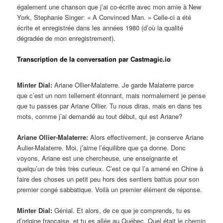
également une chanson que j’ai co-écrite avec mon amie à New
York, Stephanie Singer: « A Convinced Man. » Celle-ci a été
écrite et enregistrée dans les années 1980 (d’où la qualité
dégradée de mon enregistrement).
Transcription de la conversation par Castmagic.io
Minter Dial:
Ariane Ollier-Malaterre. Je garde Malaterre parce
que c’est un nom tellement étonnant, mais normalement je pense
que tu passes par Ariane Ollier. Tu nous diras, mais en dans tes
mots, comme j’ai demandé au tout début, qui est Ariane?
Ariane Ollier-Malaterre:
Alors effectivement, je conserve Ariane
Aulier-Malaterre. Moi, j’aime l’équilibre que ça donne. Donc
voyons, Ariane est une chercheuse, une enseignante et
quelqu’un de très très curieux. C’est ce qui l’a amené en Chine à
faire des choses un petit peu hors des sentiers battus pour son
premier congé sabbatique. Voilà un premier élément de réponse.
Minter Dial:
Génial. Et alors, de ce que je comprends, tu es
d’origine française. et tu es allée au Québec. Quel était le chemin