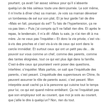
pourtant, ça avait l’air assez sérieux pour qu’il s’absente
quelqu’un de très sérieux toute une demi-journée. Le soir même,
il m’invite à dîner chez sa maman. Je vois sa maman déverser
un tombereau de sel sur son plat, Et je leur garde l’air de dire
«Mais en fait, pourquoi du sel? Tu fais de l’hypertension, ça ne
va pas bien.» Puis j’ai compris qu’il ne fallait rien dire. Et après le
repas, le lendemain, il m’a dit «Mais tu sais, je n’ai rien dit à ma
mère. Je ne veux pas l’inquiéter.» Et donc la vie privée, c’est vis-
à-vis des proches et c’est vis-à-vis de ceux qui sont dans le
cercle immédiat. Et surtout ceux qui ont un petit peu de… de
pouvoir sur vous comme un chef, comme des parents, comme
des tantes éloignées, tout ce qui est plus âgé dans la famille.
C’est-à-dire ceux qui pourraient venir poser des questions,
interférer, s’inquiéter. Mais parfois, on sait que l’inquiétude des
parents, c’est pesant. L’inquiétude des superviseurs en Chine, ils
peuvent assumer le rôle de parents aussi, c’est pesant. Mon
interprète avait caché ça à la personne qui cuisine tout le temps
pour lui, ce qui est quand même embêtant. Ça ne l’inquiétait pas
que son employeur soit au courant, que moi je sois au courant,
que j’aille le dire à quelqu’un? Non, rien du tout.