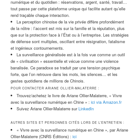
numérique et du quotidien : réservations, argent, santé, travail…
tout passe par cette plateforme unique qui facilite autant qu’elle
rend traçable chaque interaction.
La perception chinoise de la vie privée diffère profondément
de la nôtre : l’accent est mis sur la famille et la réputation, plus
que sur la protection face à l’État ou à l’entreprise. Les stratégies
de défense sont multiples, oscillant entre résignation, fatalisme
et ingénieux contournements.
La surveillance généralisée est à la fois vue comme un outil
de « civilisation » essentielle et vécue comme une violence
banalisée. Ce paradoxe se traduit par une tension psychique
forte, que l’on retrouve dans les mots, les silences… et les
gestes quotidiens de millions de Chinois.
POUR CONTACTER ARIANE OLLIER-MALATERRE :
Trouvez/achetez le livre de Ariane Ollier-Malaterre, « Vivre
avec la surveillance numérique en Chine » :
ici via Amazon.fr
Suivez Ariane Ollier-Malaterre sur
LinkedIn
AUTRES SITES ET PERSONNES CITÉS LORS DE L’ENTRETIEN :
« Vivre avec la surveillance numérique en Chine », par Ariane
Ollier-Malaterre (CNRS Éditions) :
ici