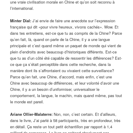
une vraie civilisation morale en Chine et qu’on soit reconnu à
l’international.
Minter Dial:
J’ai envie de faire une anecdote sur l’expression
française qui dit «pour vivre heureux, vivons cachés». Wow. Et
dans tes entretiens, est-ce que tu as compris de la Chine? Parce
qu’en fait, là, quand on parle de la Chine, il y a une langue
principale et c’est quand même un paquet de monde qui vient de
plein d’endroits avec beaucoup d’historiques différents. Est-ce
que tu as d’un côté été capable de ressentir les différences? Est-
ce que ça s’était perceptible dans cette recherche, dans la
manière dont ils s’affrontaient ou vivaient cette surveillance?
Parce qu’en fait, une Chine, d’accord, mais enfin, c’est une
Chine avec beaucoup de différences, et leur volonté d’avoir une
Chine, il y a un besoin d’uniformiser, universaliser le
comportement, la langue, le machin, mais quand même, pas tout
le monde est pareil.
Ariane Ollier-Malaterre:
Non, non, c’est certain. Et d’ailleurs,
dans le livre, J’ai parlé à 58 participants, très en profondeur, très
en détail. Ça reste un tout petit échantillon par rapport à 1,4
milliard de personnes. Le livre ne prétend absolument pas