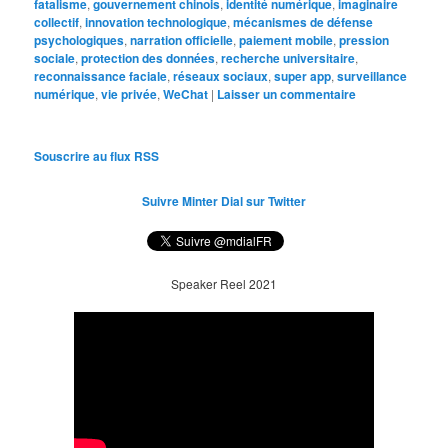
fatalisme
,
gouvernement chinois
,
identité numérique
,
imaginaire
collectif
,
innovation technologique
,
mécanismes de défense
psychologiques
,
narration officielle
,
paiement mobile
,
pression
sociale
,
protection des données
,
recherche universitaire
,
reconnaissance faciale
,
réseaux sociaux
,
super app
,
surveillance
numérique
,
vie privée
,
WeChat
|
Laisser un commentaire
Souscrire au flux RSS
Suivre Minter Dial sur Twitter
Speaker Reel 2021