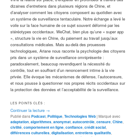
dizaines d’entretiens dans plusieurs régions de Chine, et
d’analyser comment les citoyens composent au quotidien avec
un système de surveillance tentaculaire. Notre échange a levé le
voile sur la face humaine de ce sujet souvent déformé par les
stéréotypes occidentaux. WeChat, bien plus qu’une « super app
», structure la vie en Chine, du paiement au travail jusqu’aux
consultations médicales. Mais au-delà des prouesses
technologiques, Ariane nous raconte la psychologie des citoyens
pris dans un système de surveillance omniprésente :
paradoxalement, beaucoup revendiquent la nécessité du
contrôle, tout en souffrant d’un renoncement intime à la vie
privée. Elle évoque les mécanismes de défense, l’autocensure,
et nous pousse à questionner nos propres récits occidentaux sur
la protection des données et l’acceptabilité de la surveillance.
LES POINTS CLÉS :
Continuer la lecture
→
Publié dans
Podcast
,
Politique
,
Technologies Web
|
Marqué avec
adaptation
,
algorithmes
,
anonymat
,
autocontrôle
,
censure
,
Chine
,
civilité
,
comportement en ligne
,
confiance
,
crédit social
,
différences culturelles
,
digitalisation
,
entretiens qualitatifs
,