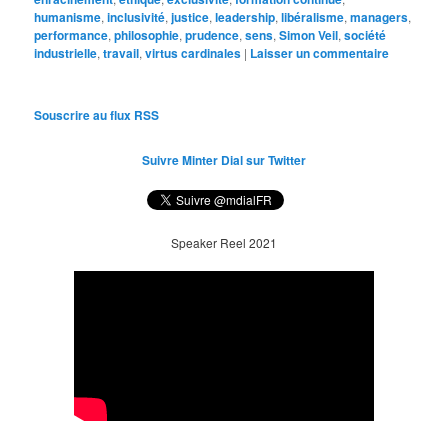
humanisme
,
inclusivité
,
justice
,
leadership
,
libéralisme
,
managers
,
performance
,
philosophie
,
prudence
,
sens
,
Simon Veil
,
société
industrielle
,
travail
,
virtus cardinales
|
Laisser un commentaire
Souscrire au flux RSS
Suivre Minter Dial sur Twitter
Speaker Reel 2021