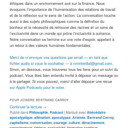
éthiques dans un environnement axé sur la finance. Nous
évoquons l’importance de l’humanisation des relations de travail
et de la réflexion sur le sens de l’action. La conversation touche
aussi à des sujets philosophiques comme la définition du
bonheur et la nécessité de retrouver des racines et un sens de
l’exclusivité dans un monde qui prône l’inclusivité à outrance.
Notre conversation se termine sur une note d’espoir, appelant à
un retour à des valeurs humaines fondamentales.
Merci de m’envoyer vos questions par email — en tant que
fichier audio si vous le souhaitez — à nminterdial@gmail.com.
Sinon, en dessous, vous trouverez tous les liens pour un suivi du
podcast. Vous êtes bien entendu invité à déposer un message ou
à le partager. Si vous pouvez, merci d’aller déposer une revue
sur Apple Podcasts pour le noter.
POUR JOINDRE BERTRAND CARROY
Continuer la lecture
→
Publié dans
Philosophie
,
Podcast
|
Marqué avec
Abécédaire
apocalyptique
,
aliénation
,
apocalypse
,
Aristote
,
Bertrand Carroy
,
capitalisme
,
conversation
,
courage
,
culture
,
déracinement
,
enracinement
,
éthique
,
exclusivité
,
formation continue
,