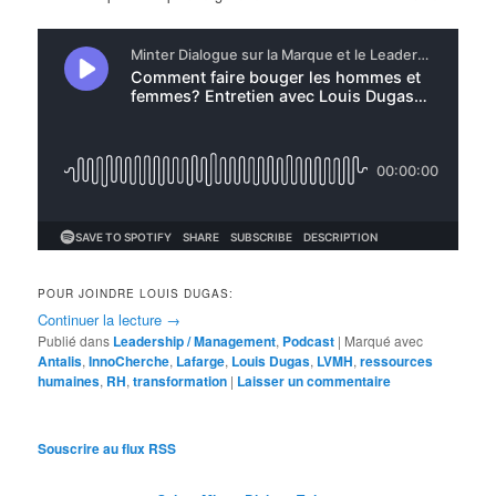
POUR JOINDRE LOUIS DUGAS:
Continuer la lecture
→
Publié dans
Leadership / Management
,
Podcast
|
Marqué avec
Antalis
,
InnoCherche
,
Lafarge
,
Louis Dugas
,
LVMH
,
ressources
humaines
,
RH
,
transformation
|
Laisser un commentaire
Souscrire au flux RSS