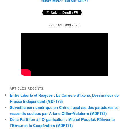
Suivre Minter Dial sur Twitter
Speaker Reel 2021
ARTICLES RÉCENTS
Entre Liberté et Risques : La Carrière d’Ixène, Dessinateur de
Presse Indépendant (MDF173)
Surveillance numérique en Chine : analyse des paradoxes et
ressentis sociaux par Ariane Ollier-Malaterre (MDF172)
De la Partition à l’Organisation : Michel Podolak Réinvente
l’Erreur et la Coopération (MDF171)