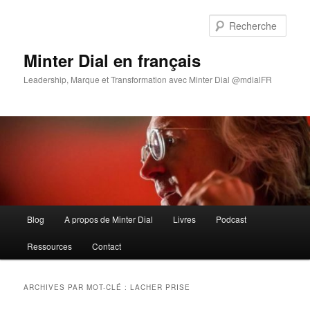
Aller
Aller
au
au
Rech
contenu
contenu
principal
secondaire
Minter Dial en français
Leadership, Marque et Transformation avec Minter Dial @mdialFR
Menu
Blog
A propos de Minter Dial
Livres
Podcast
principal
Ressources
Contact
ARCHIVES PAR MOT-CLÉ :
LACHER PRISE