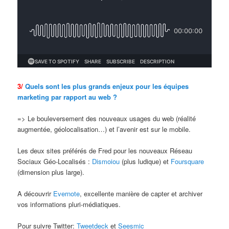
3/
Quels sont les plus grands enjeux pour les équipes
marketing par rapport au web ?
=> Le bouleversement des nouveaux usages du web (réalité
augmentée, géolocalisation…) et l’avenir est sur le mobile.
Les deux sites préférés de Fred pour les nouveaux Réseau
Sociaux Géo-Localisés :
Dismoiou
(plus ludique) et
Foursquare
(dimension plus large).
A découvrir
Evernote
, excellente manière de capter et archiver
vos informations pluri-médiatiques.
Pour suivre Twitter:
Tweetdeck
et
Seesmic