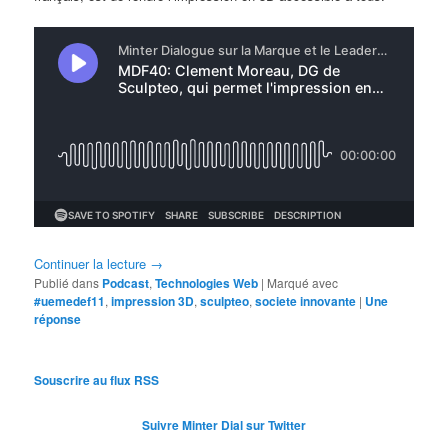
Continuer la lecture
→
Publié dans
Podcast
,
Technologies Web
|
Marqué avec
#uemedef11
,
impression 3D
,
sculpteo
,
societe innovante
|
Une
réponse
Souscrire au flux RSS
Suivre Minter Dial sur Twitter