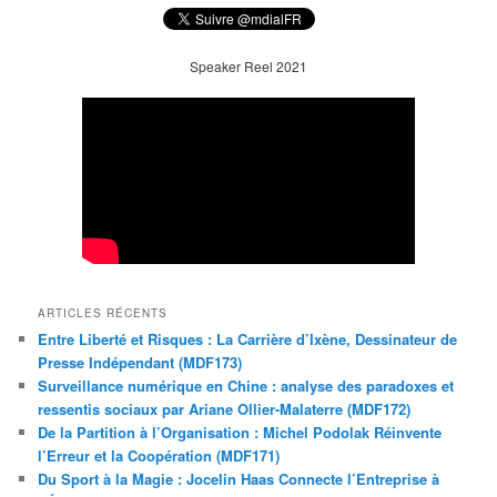
Speaker Reel 2021
ARTICLES RÉCENTS
Entre Liberté et Risques : La Carrière d’Ixène, Dessinateur de
Presse Indépendant (MDF173)
Surveillance numérique en Chine : analyse des paradoxes et
ressentis sociaux par Ariane Ollier-Malaterre (MDF172)
De la Partition à l’Organisation : Michel Podolak Réinvente
l’Erreur et la Coopération (MDF171)
Du Sport à la Magie : Jocelin Haas Connecte l’Entreprise à