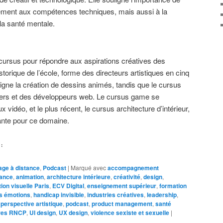
ement aux compétences techniques, mais aussi à la
 la santé mentale.
cursus pour répondre aux aspirations créatives des
storique de l’école, forme des directeurs artistiques en cinq
gne la création de dessins animés, tandis que le cursus
ners et des développeurs web. Le cursus game se
x vidéo, et le plus récent, le cursus architecture d’intérieur,
nte pour ce domaine.
:
age à distance
,
Podcast
|
Marqué avec
accompagnement
nance
,
animation
,
architecture intérieure
,
créativité
,
design
,
ion visuelle Paris
,
ECV Digital
,
enseignement supérieur
,
formation
s émotions
,
handicap invisible
,
industries créatives
,
leadership
,
,
perspective artistique
,
podcast
,
product management
,
santé
tres RNCP
,
UI design
,
UX design
,
violence sexiste et sexuelle
|