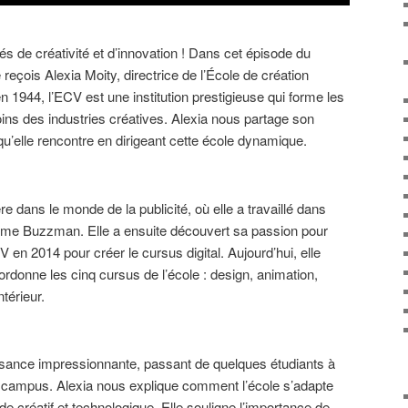
s de créativité et d’innovation ! Dans cet épisode du
 reçois Alexia Moity, directrice de l’École de création
 1944, l’ECV est une institution prestigieuse qui forme les
ins des industries créatives. Alexia nous partage son
 qu’elle rencontre en dirigeant cette école dynamique.
re dans le monde de la publicité, où elle a travaillé dans
 Buzzman. Elle a ensuite découvert sa passion pour
V en 2014 pour créer le cursus digital. Aujourd’hui, elle
ordonne les cinq cursus de l’école : design, animation,
ntérieur.
sance impressionnante, passant de quelques étudiants à
is campus. Alexia nous explique comment l’école s’adapte
e créatif et technologique. Elle souligne l’importance de