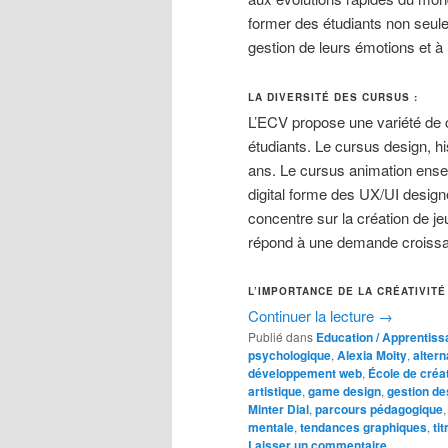
former des étudiants non seul
gestion de leurs émotions et à
LA DIVERSITÉ DES CURSUS :
L’ECV propose une variété de 
étudiants. Le cursus design, hi
ans. Le cursus animation ensei
digital forme des UX/UI desig
concentre sur la création de jeu
répond à une demande croissa
L’IMPORTANCE DE LA CRÉATIVITÉ 
Continuer la lecture
→
Publié dans
Education / Apprentiss
psychologique
,
Alexia Moity
,
alter
développement web
,
École de créat
artistique
,
game design
,
gestion de
Minter Dial
,
parcours pédagogique
mentale
,
tendances graphiques
,
ti
Laisser un commentaire