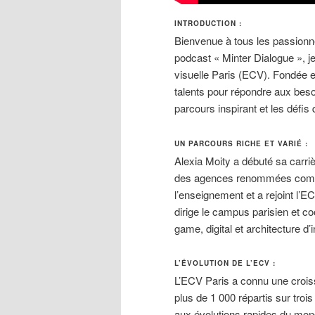
INTRODUCTION :
Bienvenue à tous les passionné
podcast « Minter Dialogue », je
visuelle Paris (ECV). Fondée en
talents pour répondre aux beso
parcours inspirant et les défis
UN PARCOURS RICHE ET VARIÉ :
Alexia Moity a débuté sa carriè
des agences renommées comme
l’enseignement et a rejoint l’EC
dirige le campus parisien et co
game, digital et architecture d’i
L’ÉVOLUTION DE L’ECV :
L’ECV Paris a connu une crois
plus de 1 000 répartis sur tro
aux évolutions rapides du mond