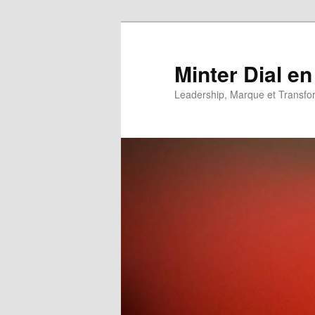
Aller
Aller
au
au
contenu
contenu
Minter Dial en
principal
secondaire
Leadership, Marque et Transfo