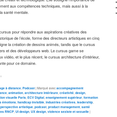
ement aux compétences techniques, mais aussi à la
 la santé mentale.
cursus pour répondre aux aspirations créatives des
storique de l’école, forme des directeurs artistiques en cinq
gne la création de dessins animés, tandis que le cursus
ners et des développeurs web. Le cursus game se
x vidéo, et le plus récent, le cursus architecture d’intérieur,
nte pour ce domaine.
:
age à distance
,
Podcast
|
Marqué avec
accompagnement
nance
,
animation
,
architecture intérieure
,
créativité
,
design
,
ion visuelle Paris
,
ECV Digital
,
enseignement supérieur
,
formation
s émotions
,
handicap invisible
,
industries créatives
,
leadership
,
,
perspective artistique
,
podcast
,
product management
,
santé
tres RNCP
,
UI design
,
UX design
,
violence sexiste et sexuelle
|