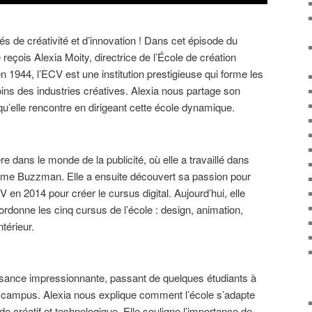
s de créativité et d’innovation ! Dans cet épisode du
 reçois Alexia Moity, directrice de l’École de création
 1944, l’ECV est une institution prestigieuse qui forme les
ins des industries créatives. Alexia nous partage son
 qu’elle rencontre en dirigeant cette école dynamique.
re dans le monde de la publicité, où elle a travaillé dans
 Buzzman. Elle a ensuite découvert sa passion pour
V en 2014 pour créer le cursus digital. Aujourd’hui, elle
ordonne les cinq cursus de l’école : design, animation,
ntérieur.
sance impressionnante, passant de quelques étudiants à
is campus. Alexia nous explique comment l’école s’adapte
e créatif et technologique. Elle souligne l’importance de