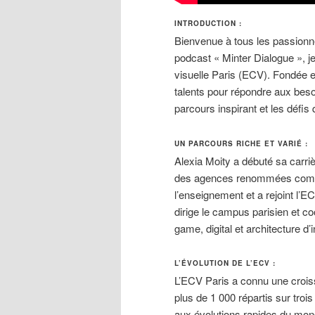
INTRODUCTION :
Bienvenue à tous les passionné
podcast « Minter Dialogue », je
visuelle Paris (ECV). Fondée en
talents pour répondre aux beso
parcours inspirant et les défis
UN PARCOURS RICHE ET VARIÉ :
Alexia Moity a débuté sa carriè
des agences renommées comme
l’enseignement et a rejoint l’EC
dirige le campus parisien et co
game, digital et architecture d’i
L’ÉVOLUTION DE L’ECV :
L’ECV Paris a connu une crois
plus de 1 000 répartis sur tro
aux évolutions rapides du mond