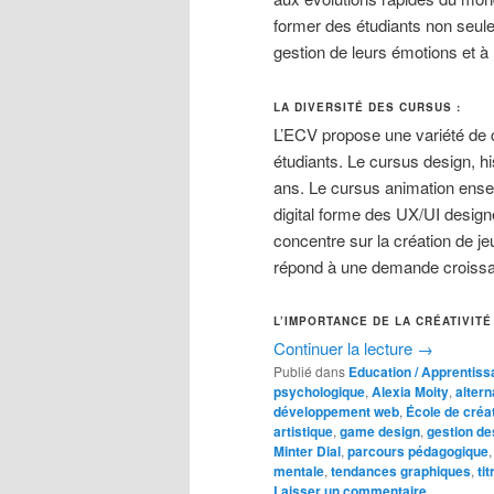
former des étudiants non seul
gestion de leurs émotions et à
LA DIVERSITÉ DES CURSUS :
L’ECV propose une variété de 
étudiants. Le cursus design, hi
ans. Le cursus animation ensei
digital forme des UX/UI desig
concentre sur la création de jeu
répond à une demande croissa
L’IMPORTANCE DE LA CRÉATIVITÉ 
Continuer la lecture
→
Publié dans
Education / Apprentiss
psychologique
,
Alexia Moity
,
alter
développement web
,
École de créat
artistique
,
game design
,
gestion de
Minter Dial
,
parcours pédagogique
mentale
,
tendances graphiques
,
ti
Laisser un commentaire