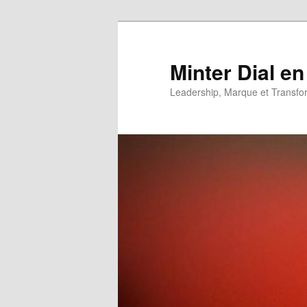
Aller
Aller
au
au
contenu
contenu
Minter Dial en
principal
secondaire
Leadership, Marque et Transfo