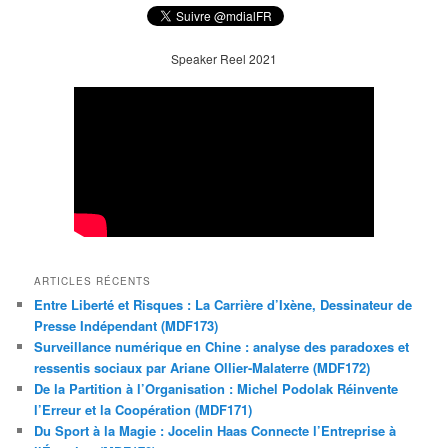
Speaker Reel 2021
ARTICLES RÉCENTS
Entre Liberté et Risques : La Carrière d’Ixène, Dessinateur de
Presse Indépendant (MDF173)
Surveillance numérique en Chine : analyse des paradoxes et
ressentis sociaux par Ariane Ollier-Malaterre (MDF172)
De la Partition à l’Organisation : Michel Podolak Réinvente
l’Erreur et la Coopération (MDF171)
Du Sport à la Magie : Jocelin Haas Connecte l’Entreprise à