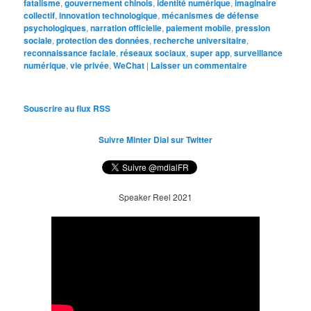
fatalisme
,
gouvernement chinois
,
identité numérique
,
imaginaire
collectif
,
innovation technologique
,
mécanismes de défense
psychologiques
,
narration officielle
,
paiement mobile
,
pression
sociale
,
protection des données
,
recherche universitaire
,
reconnaissance faciale
,
réseaux sociaux
,
super app
,
surveillance
numérique
,
vie privée
,
WeChat
|
Laisser un commentaire
Souscrire au flux RSS
Suivre Minter Dial sur Twitter
Speaker Reel 2021