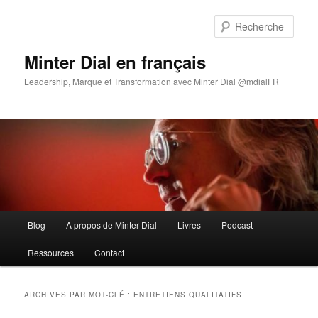
Aller
Aller
au
au
Rech
contenu
contenu
principal
secondaire
Minter Dial en français
Leadership, Marque et Transformation avec Minter Dial @mdialFR
Menu
Blog
A propos de Minter Dial
Livres
Podcast
principal
Ressources
Contact
ARCHIVES PAR MOT-CLÉ :
ENTRETIENS QUALITATIFS