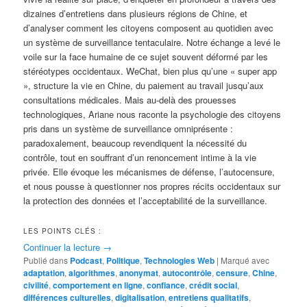
dizaines d’entretiens dans plusieurs régions de Chine, et
d’analyser comment les citoyens composent au quotidien avec
un système de surveillance tentaculaire. Notre échange a levé le
voile sur la face humaine de ce sujet souvent déformé par les
stéréotypes occidentaux. WeChat, bien plus qu’une « super app
», structure la vie en Chine, du paiement au travail jusqu’aux
consultations médicales. Mais au-delà des prouesses
technologiques, Ariane nous raconte la psychologie des citoyens
pris dans un système de surveillance omniprésente :
paradoxalement, beaucoup revendiquent la nécessité du
contrôle, tout en souffrant d’un renoncement intime à la vie
privée. Elle évoque les mécanismes de défense, l’autocensure,
et nous pousse à questionner nos propres récits occidentaux sur
la protection des données et l’acceptabilité de la surveillance.
LES POINTS CLÉS :
Continuer la lecture
→
Publié dans
Podcast
,
Politique
,
Technologies Web
|
Marqué avec
adaptation
,
algorithmes
,
anonymat
,
autocontrôle
,
censure
,
Chine
,
civilité
,
comportement en ligne
,
confiance
,
crédit social
,
différences culturelles
,
digitalisation
,
entretiens qualitatifs
,