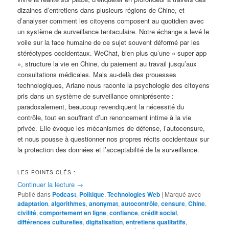
dizaines d’entretiens dans plusieurs régions de Chine, et
d’analyser comment les citoyens composent au quotidien avec
un système de surveillance tentaculaire. Notre échange a levé le
voile sur la face humaine de ce sujet souvent déformé par les
stéréotypes occidentaux. WeChat, bien plus qu’une « super app
», structure la vie en Chine, du paiement au travail jusqu’aux
consultations médicales. Mais au-delà des prouesses
technologiques, Ariane nous raconte la psychologie des citoyens
pris dans un système de surveillance omniprésente :
paradoxalement, beaucoup revendiquent la nécessité du
contrôle, tout en souffrant d’un renoncement intime à la vie
privée. Elle évoque les mécanismes de défense, l’autocensure,
et nous pousse à questionner nos propres récits occidentaux sur
la protection des données et l’acceptabilité de la surveillance.
LES POINTS CLÉS :
Continuer la lecture
→
Publié dans
Podcast
,
Politique
,
Technologies Web
|
Marqué avec
adaptation
,
algorithmes
,
anonymat
,
autocontrôle
,
censure
,
Chine
,
civilité
,
comportement en ligne
,
confiance
,
crédit social
,
différences culturelles
,
digitalisation
,
entretiens qualitatifs
,