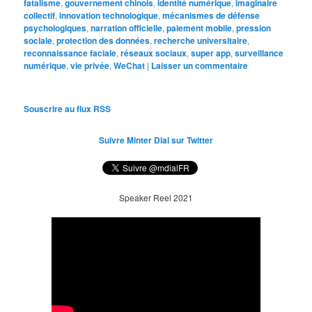
fatalisme
,
gouvernement chinois
,
identité numérique
,
imaginaire
collectif
,
innovation technologique
,
mécanismes de défense
psychologiques
,
narration officielle
,
paiement mobile
,
pression
sociale
,
protection des données
,
recherche universitaire
,
reconnaissance faciale
,
réseaux sociaux
,
super app
,
surveillance
numérique
,
vie privée
,
WeChat
|
Laisser un commentaire
Souscrire au flux RSS
Suivre Minter Dial sur Twitter
Speaker Reel 2021