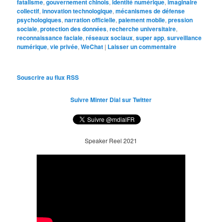
fatalisme
,
gouvernement chinois
,
identité numérique
,
imaginaire
collectif
,
innovation technologique
,
mécanismes de défense
psychologiques
,
narration officielle
,
paiement mobile
,
pression
sociale
,
protection des données
,
recherche universitaire
,
reconnaissance faciale
,
réseaux sociaux
,
super app
,
surveillance
numérique
,
vie privée
,
WeChat
|
Laisser un commentaire
Souscrire au flux RSS
Suivre Minter Dial sur Twitter
Speaker Reel 2021