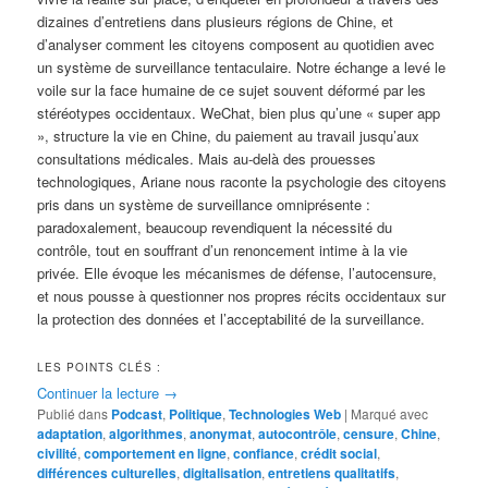
dizaines d’entretiens dans plusieurs régions de Chine, et
d’analyser comment les citoyens composent au quotidien avec
un système de surveillance tentaculaire. Notre échange a levé le
voile sur la face humaine de ce sujet souvent déformé par les
stéréotypes occidentaux. WeChat, bien plus qu’une « super app
», structure la vie en Chine, du paiement au travail jusqu’aux
consultations médicales. Mais au-delà des prouesses
technologiques, Ariane nous raconte la psychologie des citoyens
pris dans un système de surveillance omniprésente :
paradoxalement, beaucoup revendiquent la nécessité du
contrôle, tout en souffrant d’un renoncement intime à la vie
privée. Elle évoque les mécanismes de défense, l’autocensure,
et nous pousse à questionner nos propres récits occidentaux sur
la protection des données et l’acceptabilité de la surveillance.
LES POINTS CLÉS :
Continuer la lecture
→
Publié dans
Podcast
,
Politique
,
Technologies Web
|
Marqué avec
adaptation
,
algorithmes
,
anonymat
,
autocontrôle
,
censure
,
Chine
,
civilité
,
comportement en ligne
,
confiance
,
crédit social
,
différences culturelles
,
digitalisation
,
entretiens qualitatifs
,