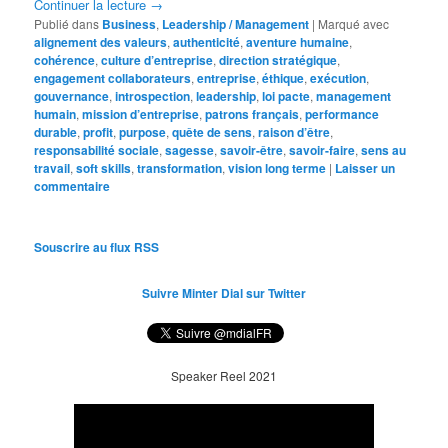
Continuer la lecture
→
Publié dans
Business
,
Leadership / Management
|
Marqué avec
alignement des valeurs
,
authenticité
,
aventure humaine
,
cohérence
,
culture d’entreprise
,
direction stratégique
,
engagement collaborateurs
,
entreprise
,
éthique
,
exécution
,
gouvernance
,
introspection
,
leadership
,
loi pacte
,
management
humain
,
mission d’entreprise
,
patrons français
,
performance
durable
,
profit
,
purpose
,
quête de sens
,
raison d’être
,
responsabilité sociale
,
sagesse
,
savoir-être
,
savoir-faire
,
sens au
travail
,
soft skills
,
transformation
,
vision long terme
|
Laisser un
commentaire
Souscrire au flux RSS
Suivre Minter Dial sur Twitter
Speaker Reel 2021