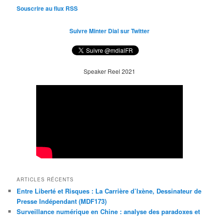
Souscrire au flux RSS
Suivre Minter Dial sur Twitter
Speaker Reel 2021
ARTICLES RÉCENTS
Entre Liberté et Risques : La Carrière d’Ixène, Dessinateur de
Presse Indépendant (MDF173)
Surveillance numérique en Chine : analyse des paradoxes et