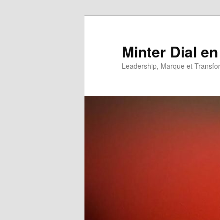
Aller
Aller
au
au
contenu
contenu
Minter Dial en
principal
secondaire
Leadership, Marque et Transfo