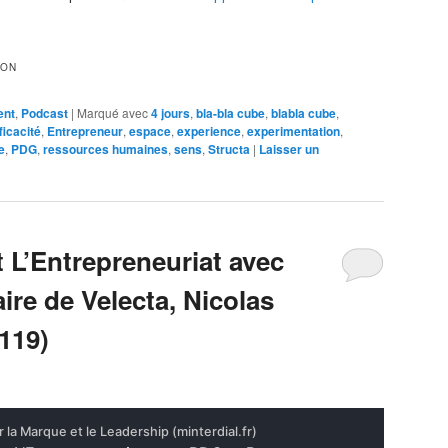
MON
ent
,
Podcast
|
Marqué avec
4 jours
,
bla-bla cube
,
blabla cube
,
ficacité
,
Entrepreneur
,
espace
,
experience
,
experimentation
,
e
,
PDG
,
ressources humaines
,
sens
,
Structa
|
Laisser un
 L’Entrepreneuriat avec
ire de Velecta, Nicolas
119)