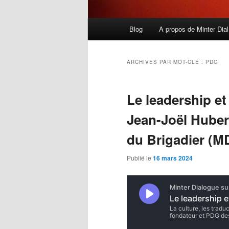
Menu
Blog
A propos de Minter Dial
principal
ARCHIVES PAR MOT-CLÉ :
PDG
Le leadership et
Jean-Joël Huber
du Brigadier (M
Publié le
16 mars 2024